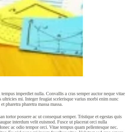
i tempus imperdiet nulla. Convallis a cras semper auctor neque vitae
ultricies mi. Integer feugiat scelerisque varius morbi enim nunc
 et pharetra pharetra massa massa.
n tortor posuere ac ut consequat semper. Tristique et egestas quis
 augue interdum velit euismod. Fusce ut placerat orci nulla
 donec ac odio tempor orci. Vitae tempus quam pellentesque nec.