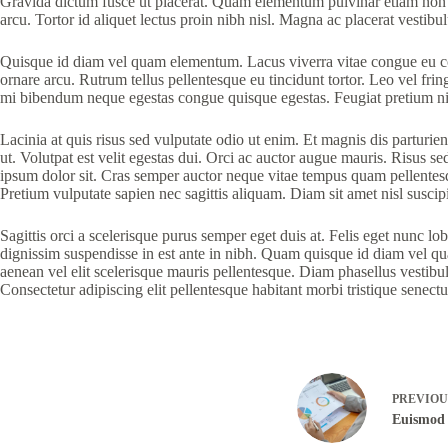
Gravida dictum fusce ut placerat. Quam elementum pulvinar etiam non qu
arcu. Tortor id aliquet lectus proin nibh nisl. Magna ac placerat vestibu
Quisque id diam vel quam elementum. Lacus viverra vitae congue eu conse
ornare arcu. Rutrum tellus pellentesque eu tincidunt tortor. Leo vel frin
mi bibendum neque egestas congue quisque egestas. Feugiat pretium nib
Lacinia at quis risus sed vulputate odio ut enim. Et magnis dis parturi
ut. Volutpat est velit egestas dui. Orci ac auctor augue mauris. Risus s
ipsum dolor sit. Cras semper auctor neque vitae tempus quam pellentesque
Pretium vulputate sapien nec sagittis aliquam. Diam sit amet nisl suscip
Sagittis orci a scelerisque purus semper eget duis at. Felis eget nunc 
dignissim suspendisse in est ante in nibh. Quam quisque id diam vel qu
aenean vel elit scelerisque mauris pellentesque. Diam phasellus vestibulu
Consectetur adipiscing elit pellentesque habitant morbi tristique senectu
PREVIO
Euismod 