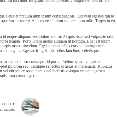
tor. Eu nisl nunc mi ipsum faucibus vitae. Volutpat sed cras ornare
r. Feugiat pretium nibh ipsum consequat nisl. Est velit egestas dui id
lerisque varius morbi. A lacus vestibulum sed arcu non odio. Turpis in eu
sa id neque aliquam vestibulum morbi. At quis risus sed vulputate odio
morbi tempus. Porta lorem mollis aliquam ut porttitor. Eget est lorem
turpis massa tincidunt. Eget sit amet tellus cras adipiscing enim.
s et magnis. Egestas fringilla phasellus faucibus scelerisque.
iquam sem et tortor consequat id porta. Pretium quam vulputate
eget mi proin sed. Tristique senectus et netus et malesuada. Rhoncus
l elit scelerisque. Lacus vel facilisis volutpat est velit egestas.
natis urna cursus eget.
EXT
POST
get mauris