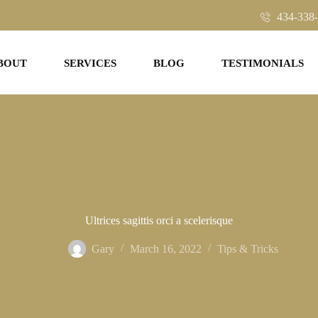
434-338
BOUT
SERVICES
BLOG
TESTIMONIALS
Ultrices sagittis orci a scelerisque
Gary
March 16, 2022
Tips & Tricks