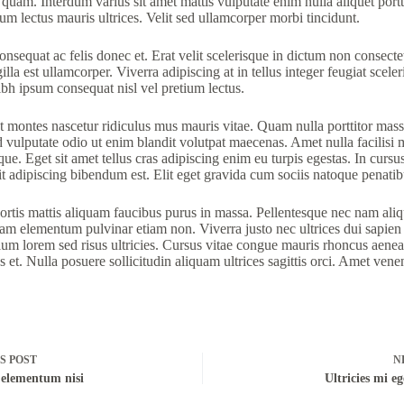
am. Interdum varius sit amet mattis vulputate enim nulla aliquet portti
lum lectus mauris ultrices. Velit sed ullamcorper morbi tincidunt.
quat ac felis donec et. Erat velit scelerisque in dictum non consectetu
gilla est ullamcorper. Viverra adipiscing at in tellus integer feugiat sce
h ipsum consequat nisl vel pretium lectus.
ent montes nascetur ridiculus mus mauris vitae. Quam nulla porttitor mas
ed vulputate odio ut enim blandit volutpat maecenas. Amet nulla facilisi 
. Eget sit amet tellus cras adipiscing enim eu turpis egestas. In cursus 
it adipiscing bibendum est. Elit eget gravida cum sociis natoque penatibu
lobortis mattis aliquam faucibus purus in massa. Pellentesque nec nam al
am elementum pulvinar etiam non. Viverra justo nec ultrices dui sapien 
m lorem sed risus ultricies. Cursus vitae congue mauris rhoncus aenean ve
s et. Nulla posuere sollicitudin aliquam ultrices sagittis orci. Amet vene
US
POST
N
elementum nisi
Ultricies mi e