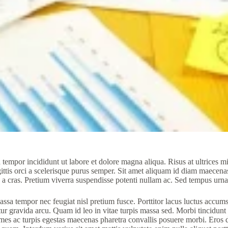
 tempor incididunt ut labore et dolore magna aliqua. Risus at ultrices m
tis orci a scelerisque purus semper. Sit amet aliquam id diam maecenas 
 a cras. Pretium viverra suspendisse potenti nullam ac. Sed tempus urna
a tempor nec feugiat nisl pretium fusce. Porttitor lacus luctus accumsa
tur gravida arcu. Quam id leo in vitae turpis massa sed. Morbi tincidunt
Fames ac turpis egestas maecenas pharetra convallis posuere morbi. Eros