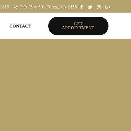
-1155
P.O. Box 591 Forest, VA 24551
GET
CONTACT
APPOINTMENT